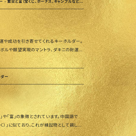
ーを遠ざける力があると信じられています。
あります。ご了承ください。また、キャンセル
 - 繁栄と富（宝くじ、ボーナス、ギャンブルなど臨
、キャンセルポリシーを必ずご確認ください。
徴であると同時に、幸運、名声、威厳を引き
さい。
失、
されています。 2025年詐欺や強盗、経済的
、とら年の方には特におすすめです。 使用
運や成功を引き寄せてくれるキーホルダー。
けて持ち運び、日常的に保護と幸運を呼び
ボルや願望実現のマントラ、ダキニの財運音
きます。 • 自宅やオフィスで装飾として使
徴で、豊かさと繁栄のエネルギーを引き寄せ
ジティブなエネルギーをもたらします。 素
ており、財運の流れを安定させます。 ヤン
な幾何学模様で、エネルギーを集中し願望達
 ご注文いただいてから香港
ルダー
れぞれの形や配置が特定の力や神聖なエネ
着まで2〜3週間かかります。 ご了承くださ
康・調和などの目的に用いられます。身につけ
ーを必ずご確認ください。
エネルギーを整え、成功や幸運を引き寄せると
」や「富」の象徴とされています。中国語で
の合金とクリスタル装飾 おすすめポイント:
ふく）」に似ており、これが縁起物として親しま
 新しい富を引き寄せ、仕事運や宝くじなど
おいては、コウモリモチーフが幸福、繁栄、祝
 意思決定をサポート: 投資やキャリアの重