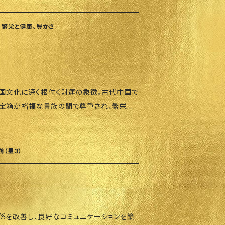
います。コウモリは中国の皇帝の衣服にも描
導くサポート役に。 • 全ての職業の方に
リが住むお屋敷には大金が流れてくるともい
ブル、昇給を目指す方におすすめ。 使用方
 繁栄と健康、豊かさ
だけで、日常生活で財運のエネルギーを得られ
さを象徴しています。仕事運や生活の幸運を
議や交渉の場に持ち込むことで、成功を引き寄
びしやすいお守りとして最適です。 うま年、
港にオーダー
• バッグやキーリン
〜3週間かかる場合があります。ご了承くださ
中国文化に深く根付く財運の象徴。古代中国で
ことで幸運を呼び寄せます。 • 自宅やオフ
ーも必ずご確認ください。
宝箱が裕福な貴族の間で尊重され、繁栄と
ことで空間に繁栄と幸福のエネルギーをもた
「財
高級感のある仕上がり） サイズ：チェーンを含
たらしますが、その力が弱まるため、病気のリ
ャームの縦 ：5.7㎝ チャームの
箱は、星8のエネルギーを強化し、悪影響を防
ただいてから香港にオーダーをかけるので
（星３）
す。五行を表す5色（赤、青、緑、黄、白）のバ
す。ご了承下さい。 また、キャンセルポリシ
ーフと特別な錠前があなたの財産と幸運を安
係を改善し、良好なコミュニケーションを築