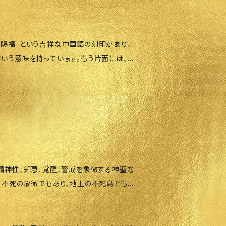
中には、中国語で「大吉大利」と刻まれ、「大き
ダーをかけるので、到着まで2〜3週間かか
味します。この彫刻が、持つ人に新たな財運
た、キャンセルポリシーを必ずご確認くださ
。 2. 巻物: 巻物には以下の縁起の良い言
官賜福」という吉祥な中国語の刻印があり、
「四季春財」: 四季を通じて持続可能な財運
という意味を持っています。もう片面には、龍
栄に満ちた家を象徴 3. 赤と金の配色: 繁栄
かれ、これは「魔法と神秘」を形成するとさ
組み合わせで、視覚的にも財運・幸運を引き
と蛇のもつ魔法のような力で願いがスムーズに
: 新しい財
収入を増やし、金運を守ります。 • 成功と
す。 • 蛇: 小さな龍とも呼ばれ、変化と
プロジェクトや投資の成功をサポートします。
とされています。 • 龍と蛇の結合: 龍と
適: ビジネス、投資、キャリアアップを目指
宙の力を引き出し、個人の限界を超越し、最
の強力なエネルギーを
、精神性、知恵、覚醒、警戒を象徴する神聖な
幸運を確実に捉えることができます。また、人
活、不死の象徴でもあり、地上の不死鳥とも称
ズに進むよう整えられます。 サイズと仕
することができます。また、仕事のデスクや金
姿は、力や存在感、地位、王族の象徴として広
4.5cm × 1cm • 重量: 約43.5g • 素
られます。 ご注文いただいてか
ため、到着まで2〜3週間かかることがあり