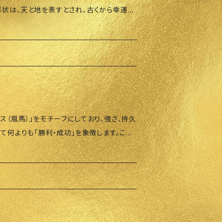
ち、決して頭を玄関や窓の内側に向けないよ
形状は、天と地を表すとされ、古くから幸運を
向くことで、外部から財運を引き込むエネルギ
あります。また、この商品には五福（五匹のコ
 貔貅を高い位置ではなく、目線の高さや腰
おり、それぞれ以下の「五つの福」を象徴して
6c
皇帝の衣服にも描かれているほど幸運を呼
コウモリが住むお屋敷には大金が流れてくる
。ご了承ください。また、キャンセルポリシー
ス（風馬）」をモチーフにしており、強さ、持久
して何よりも「勝利・成功」を象徴します。この
う方に最適です。家庭や職場に飾ることで、運
つのお守りが組み込まれています： • ビ
ます。ことしはフライングスター２の星が中
 ウィンドホース（モチベーションや強さ）お
を持つので、ひょうたんは必須アイテムの一
標、野望、夢を
ルギーを与えるとされています。2025年は
フィスの星２
のある年ですが、それを強く望む方は風馬
飾ると効果的です。 （より大きな効果を望む
、心の
アの置物がありますので、 そちらをご自宅や