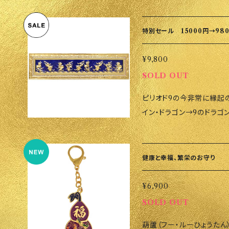
と、計画の妨害、心痛、財
を迎えるにあたり、この貔
あります。 2025年には、この不吉なエネルギーが北東（土のエリア）に
期待できます： • 成功と
集中するとされています。
呼び込み、成功への道を切り
特別セール 15000円→98
悪影響がさらに増幅されま
スに貯めた資産を守ります。 貔貅を置くべき方位（2025年） 1. 南（
2025年はその力をパワー
南2、南3） 南の幸運の方位（
¥9,800
デザインしました。 特長と効果 •五行塔は、不運を幸運に変えるエネル
運が並びます。 特に玄関、リビング、または寝室が南にある場合、大き
SOLD OUT
ギーを持つと言われていま
な幸運を呼び込むことができます。 貔貅の頭を外に
ピリオド9の今非常に縁起の良い開運
の良い運気を招くとされてい
し、外部から幸運を引き込む形にしてください
イン・ドラゴン→9のドラ
されており、天の加護と祝
方位（337.5°～360°
なパワーを呼び込むことが
するペアの獅子（フー・ドッグ）がついてい
位です。 もし北向きの玄関やリビング、寝室がある場合、こちらにも貔貅
されます。 ロイヤルブルーなのは、水を意味しています。水は富を象徴
は、北東に五行塔を配置し
を配置することで財運と成功を
するエレメントでもあります。
す。家庭内や職場での保護
健康と幸福、繁栄のお守り
る影響 貔貅の配置による
年は「繁栄の星」9が東に
ポートをします。 サイズ 7.5×5.9×2.0（cm） 重さ 120g 材質 金属 ご
す： • へび（巳） • 
飾ってください。 サイズ 20×5×2.5cm 重さ 311g 風水アイテムは全
注文頂いてから香港にオー
¥6,900
• いのしし（亥） これらの干支に該当する方は、自宅やオフィスの幸
て発送前に浄化をしてから
ります。ご了承ください。 
運の方位に貔貅を置くことで、
SOLD OUT
い。
のポイント • 方位を正
葫蘆（フー・ルーひょうた