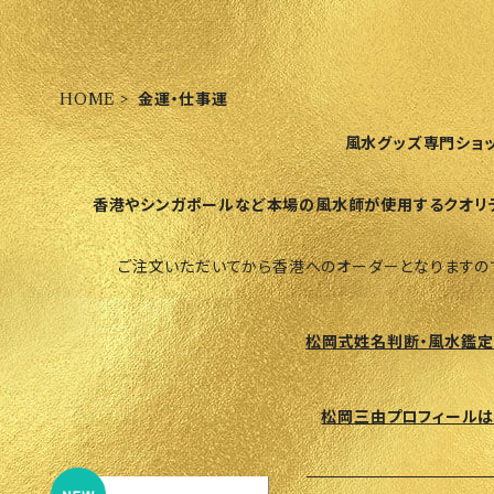
HOME
金運・仕事運
風水グッズ専門ショ
香港やシンガポールなど本場の風水師が使用するクオリ
ご注文いただいてから香港へのオーダーとなりますの
松岡式姓名判断・風水鑑定
松岡三由プロフィールは