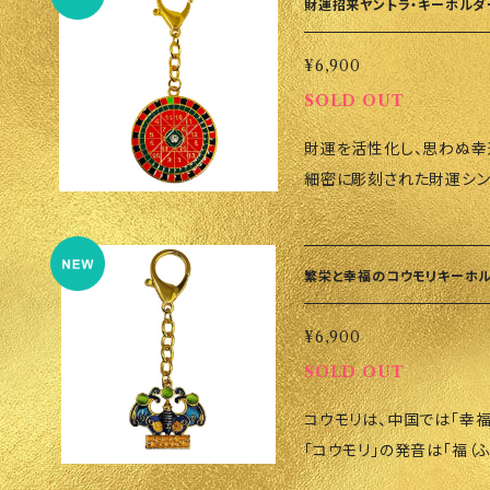
呼び起こし、負のエネルギ
まで2〜3週間かかることが
財運招来ヤントラ・キーホルダー
ます。ご了承ください。また
また、孔雀の羽は保護の象
ポリシーも必ずご確認くだ
寄せるとも言われています。 このお守りを持ち歩くことで、金銭的損
¥6,900
時収入も）
裏切り、暴力から守られると
SOLD OUT
損失に注意すべき、ねずみ年
財運を活性化し、思わぬ幸
方法 • バッグや鍵につ
細密に彫刻された財運シン
込むアイテムとして活用で
節が刻まれたデザインが特
用すれば、空間を浄化し、ポ
ます。石が中心に埋め込まれ
材 金属製 サイズ • チェーンを含む長さ：約12.7cm • チャーム
トラ→ 古代インドの神聖
の縦：約6.4cm • チャームの横：1.9㎝
繁栄と幸福のコウモリキーホ
成を助けるツールです。そ
にオーダーをかけるので、到
ルギーを象徴し、繁栄・健
い。また、キャンセルポリシ
¥6,900
たり、飾ることで、日常の
SOLD OUT
されています。 • サイズ: 長さ11.7cm チャーム4.6cm • 重さ: 約
コウモリは、中国では「幸福
45g • 素材: 高品質
「コウモリ」の発音は「福（
• 財運と幸運を活性化:
れている理由です。風水に
のチャンスを高めます。 •