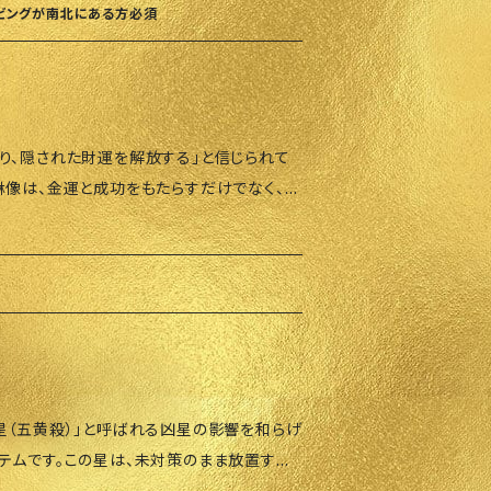
リビングが南北にある方必須
り、隠された財運を解放する」と信じられて
貅像は、金運と成功をもたらすだけでなく、財
い強力なエネルギーを持っています。 貔貅
す： • 消化器官が特別: 物を食べても排
込み、失わない」象徴となっています。
富を引き寄せ、家庭や職場に安定した繁栄を
」を意味します。 • 側面には四季進財（Se
oy）と書かれており、「一年を通して持続可能な財
星（五黄殺）」と呼ばれる凶星の影響を和らげ
（Kam Yoke Moon Thong）: 「金
テムです。この星は、未対策のまま放置する
に 新しい年