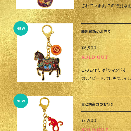
い。 • 貔貅を清潔に保
されています。この特別な
うにしましょう。頭が外に
呼ぶシンボルとして人気が
ーが最大化されます。 •
ウモリ）がデザインされて
の高さに置くと効果的です。 サイズ: 縦10.4cm × 横4.8cm × 高さ7.
います。コウモリは中国の
勝利成功のお守り
m 重量: 422g ご注文いただいてから香港にオーダーをかけるので到
び込むと言われています。
着まで2〜3週間かかります
ともいわれています。 五福（五匹のコウモリ） 1. 寿（長寿）: 健康で長生
¥6,900
を必ずご確認ください。
きすること。 2. 禄（繁栄）: 財運と成功を意味します。 3. 康（健康）: 心
SOLD OUT
身の健康を守ります。 4. 福（幸福）: 家庭や人間関係における幸福をも
このお守りは「ウィンドホー
たらします。 5. 徳（美徳）: 誠実さと調和を象徴します。 この風水グッズ
力、スピード、力、勇気、そ
は、健康や幸福、繁栄を願
キーホルダーには以下の3
気を高める効果が期待でき
クトリー（勝利）お守り •
央にくることで大きな影響
守り • サクセス（成功）お守り これらのお守りは、目
つです。 ねずみ年、うし年、さる年、とり年、いぬ年、いのしし年の方は特
富と創造力のお守り
実現するために必要なエネ
に持ち歩いていただきたいです。 使用方法: • 家やオ
社会的地位を上げるパワー
（健康運や財運エリア）に
¥6,900
のお守りや置物が必須です。 使用方法 • 毎日持ち歩くことで
方は青と紫のひょうたんペ
SOLD OUT