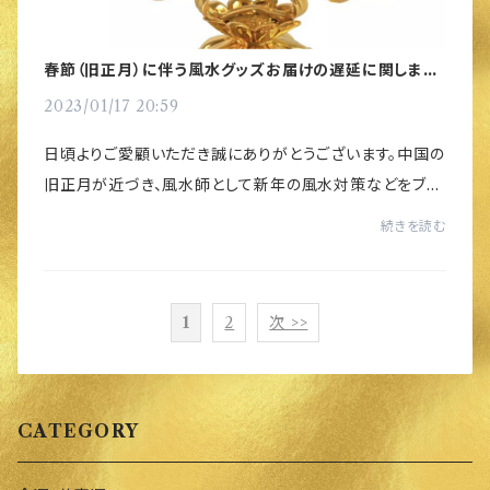
春節（旧正月）に伴う風水グッズお届けの遅延に関しまし
て
2023/01/17 20:59
日頃よりご愛顧いただき誠にありがとうございます。中国の
旧正月が近づき、風水師として新年の風水対策などをブロ
グで徐々に書かせていただいているところですが、昨日公
続きを読む
開した「2023年の干支別風水術」に非常に...
1
2
次 >>
CATEGORY