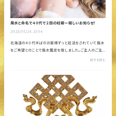
風水と命名で４０代で２回の妊娠ー嬉しいお知らせ！
2023/01/24 21:04
北海道の４０代半ばのお客様ずっと妊活をされていて風水
をご希望とのことで風水鑑定を致しました。ご主人のご生
年月日から命卦を算出し「延年」と呼ばれる方位に頭を向
続きを読む
けて眠るようベッドの配置を変えていただき...