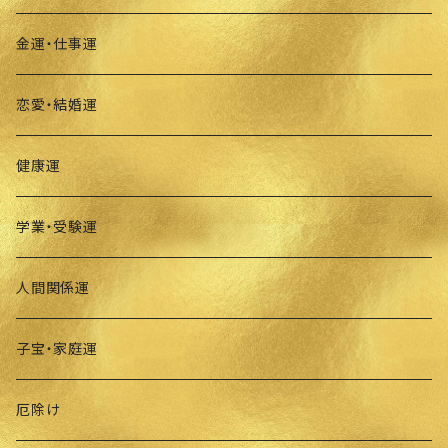
金運・仕事運
恋愛・結婚運
健康運
学業・受験運
人間関係運
子宝・家庭運
厄除け