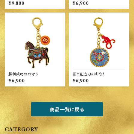
円 ロイヤルブルー・ナイン・ド
¥9,800
¥6,900
ラゴン
勝利成功のお守り
富と創造力のお守り
¥6,900
¥6,900
商品一覧に戻る
CATEGORY