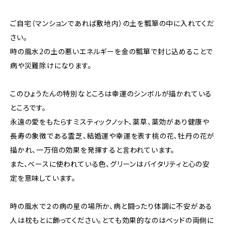
ご自宅（マンションであれば敷地内）の土を瓢箪の中に入れてくだ
さい。
時の風水2の土の悪いエネルギーを金の瓢箪で封じ込めることで
病や災難除けになります。
このひょうたんの特別なところは幸運のシンボルが描かれている
ところです。
永遠の愛をもたらすミスティックノット、薬草、薬効があり健康や
長寿の象徴である霊芝、結婚運や幸運を表す桃の花、牡丹の花が
描かれ、一万倍の効果を発揮すると言われています。
また、ベースに使われている色、グリーンはバイタリティと心の安
定を意味しています。
時の風水で２の病の星の場所か、病と闘ったり体調に不安がある
人は枕もとに飾ってください。とても効果的なのはベッドの両側に