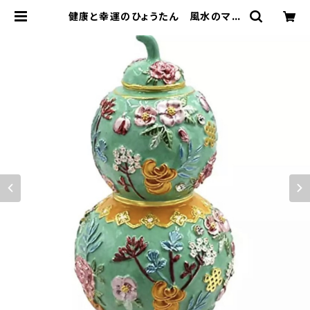
健康と幸運のひょうたん 風水のマス
トアイテム | 松丘麻佑の風水インテリ
ア