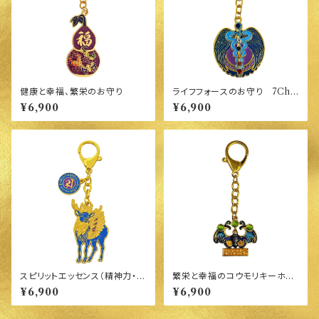
健康と幸福、繁栄のお守り
ライフフォースのお守り 7Cha
kra
¥6,900
¥6,900
スピリットエッセンス（精神力・健
繁栄と幸福のコウモリキーホル
康）のお守り Sky Deer
ダー
¥6,900
¥6,900