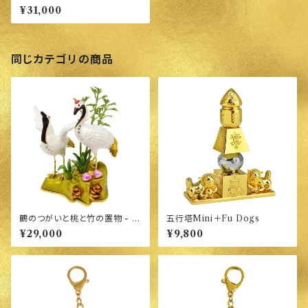
のマストアイテム
¥31,000
同じカテゴリの商品
鶴のつがいと桃と竹の置物 - 健
五行塔Mini＋Fu Dogs
康運:長寿と活力の象徴
¥29,000
¥9,800