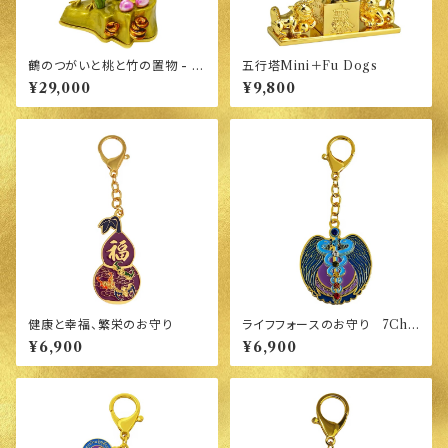
鶴のつがいと桃と竹の置物 - 健
五行塔Mini＋Fu Dogs
康運:長寿と活力の象徴
¥29,000
¥9,800
健康と幸福、繁栄のお守り
ライフフォースのお守り 7Cha
kra
¥6,900
¥6,900