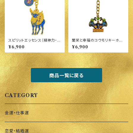
スピリットエッセンス（精神力・健
繁栄と幸福のコウモリキーホル
康）のお守り Sky Deer
ダー
¥6,900
¥6,900
商品一覧に戻る
CATEGORY
金運・仕事運
恋愛・結婚運