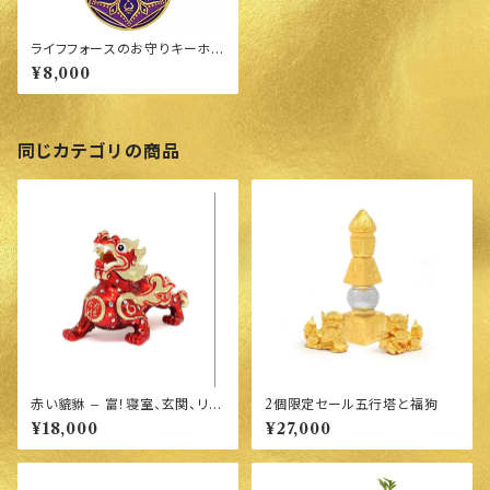
ライフフォースのお守りキーホル
ダー（生命力・バイタリティ）
¥8,000
同じカテゴリの商品
赤い貔貅 – 富！寝室、玄関、リビ
2個限定セール五行塔と福狗
ングが南北にある方必須
¥18,000
¥27,000