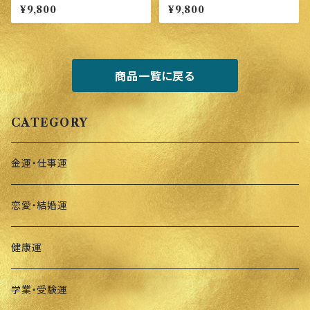
円 ロイヤルブルー・ナイン・ド
¥9,800
¥9,800
ラゴン
商品一覧に戻る
CATEGORY
金運・仕事運
恋愛・結婚運
健康運
学業・受験運