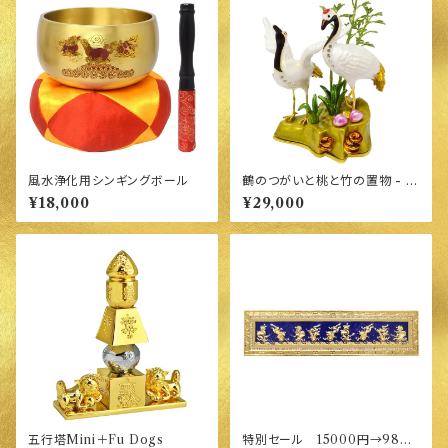
風水浄化用シンギングボール
鶴のつがいと桃と竹の置物 - 健
康運:長寿と活力の象徴
¥18,000
¥29,000
五行塔Mini＋Fu Dogs
特別セール 15000円→9800