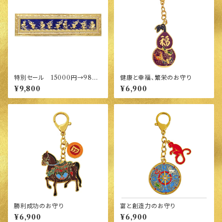
特別セール 15000円→9800
健康と幸福、繁栄のお守り
円 ロイヤルブルー・ナイン・ド
¥9,800
¥6,900
ラゴン
勝利成功のお守り
富と創造力のお守り
¥6,900
¥6,900