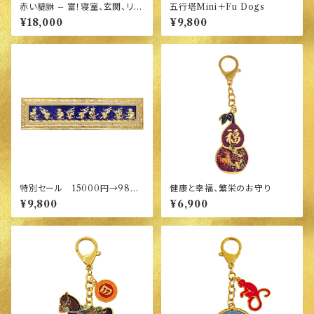
赤い貔貅 – 富！寝室、玄関、リビ
五行塔Mini＋Fu Dogs
ングが南北にある方必須
¥18,000
¥9,800
特別セール 15000円→9800
健康と幸福、繁栄のお守り
円 ロイヤルブルー・ナイン・ド
¥9,800
¥6,900
ラゴン