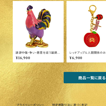
誹謗中傷・争い・悪意を祓う雄鶏
レッドアップル人間関係のお
（星３）
¥16,900
¥6,900
商品一覧に戻る
プライバシーポリシー
特定商取引法に基づく表記