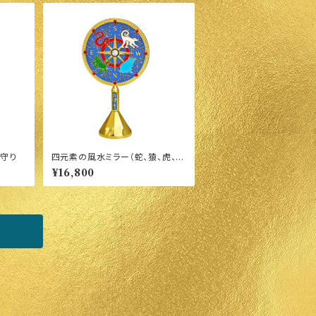
守り
四元素の風水ミラー（蛇、猿、虎、
猪）
¥16,800