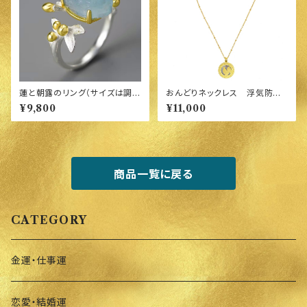
蓮と朝露のリング（サイズは調整
おんどりネックレス 浮気防
可能なもの)
止 夫婦円満 人間関係 社
¥9,800
¥11,000
交運アップ
商品一覧に戻る
CATEGORY
金運・仕事運
恋愛・結婚運