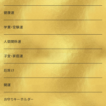
健康運
学業・受験運
人間関係運
子宝・家庭運
厄除け
開運
お守りキーホルダー