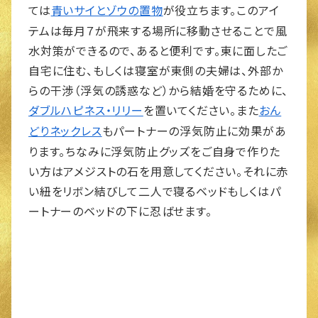
ては
が役立ちます。このアイ
青いサイとゾウの置物
テムは毎月７が飛来する場所に移動させることで風
水対策ができるので、あると便利です。東に面したご
自宅に住む、もしくは寝室が東側の夫婦は、外部か
らの干渉（浮気の誘惑など）から結婚を守るために、
を置いてください。また
ダブルハピネス・リリー
おん
もパートナーの浮気防止に効果があ
どりネックレス
ります。ちなみに浮気防止グッズをご自身で作りた
い方はアメジストの石を用意してください。それに赤
い紐をリボン結びして二人で寝るベッドもしくはパ
ートナーのベッドの下に忍ばせます。