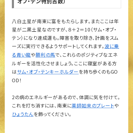
オブ・テン特別吉数）
八白土星が南東に富をもたらします。またここは年
星が二黒土星なのですが、８＋2＝10（サム・オブ・
テン）になり達成運も。障害を取り除き、計画をスム
ーズに実行できるようサポートしてくれます。
波に乗
や
で、これらのポジティブなエネ
る青い龍
勝利の馬
ルギーを活性化させましょう。ここに寝室がある方
は
を持ち歩くのもGO
サム・オブ・テンキーホルダー
OD！
2の病のエネルギーがあるので、体調に気を付けて。
これを打ち消すには、南東に
や
薬師如来のプレート
を飾ってください。
ひょうたん