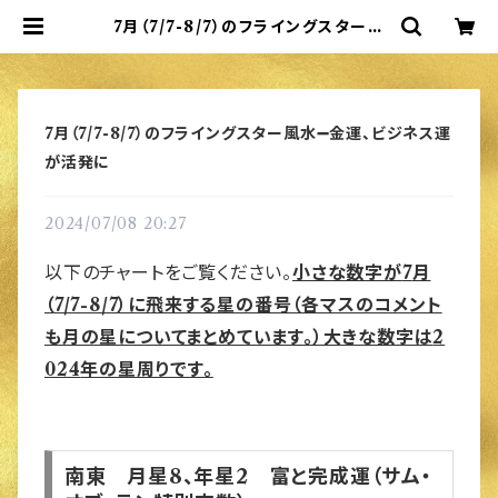
7月（7/7-8/7）のフライングスター風
水➖金運、ビジネス運が活発に | 松丘
麻佑の風水インテリア
7月（7/7-8/7）のフライングスター風水➖金運、ビジネス運
が活発に
2024/07/08 20:27
以下のチャートをご覧ください。
小さな数字が
7
月
（
7/7-8/7
）に飛来する星の番号（各マスのコメント
も月の星についてまとめています。）大きな数字は
2
024
年の星周りです。
南東 月星8、年星2 富と完成運（サム・